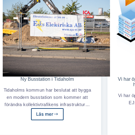
Ny Busstation i Tidaholm
Vi har 
Tidaholms kommun har beslutat att bygga
Vi har 
en modern busstation som kommer att
EJ:
förändra kollektivtrafikens infrastruktur…
Läs mer
Ny
Busstation
i
Tidaholm