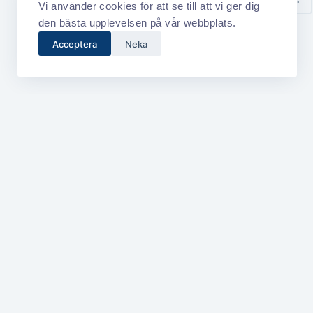
Vi använder cookies för att se till att vi ger dig
den bästa upplevelsen på vår webbplats.
Acceptera
Neka
Välkommen till EJ:s Elektriska!
Elektriker sökes
Vi är ett mångsidigt elföretag som bland
När du börjar ar
annat gör servicejobb samt arbetar med
du till ett väleta
armaturer, strömbrytare, elcentraler,
familjekänsla - 