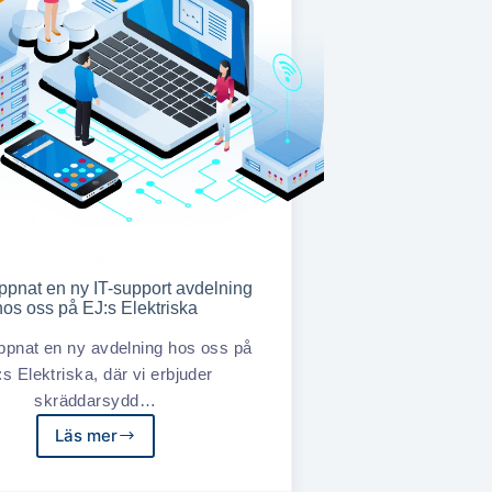
öppnat en ny IT-support avdelning
hos oss på EJ:s Elektriska
öppnat en ny avdelning hos oss på
s Elektriska, där vi erbjuder
skräddarsydd…
Läs mer
Vi
har
öppnat