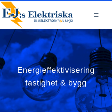
Hoppa
till
innehåll
Energieffektivisering
fastighet & bygg