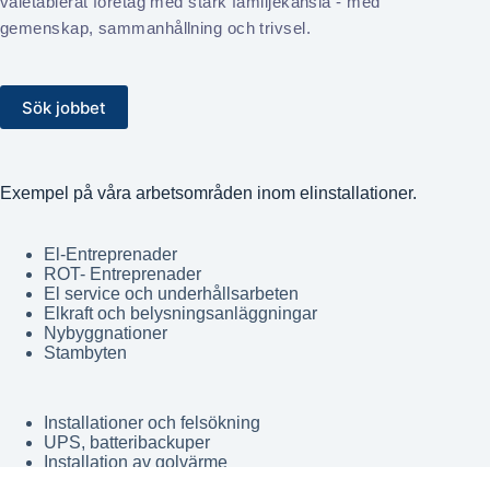
väletablerat företag med stark familjekänsla - med
gemenskap, sammanhållning och trivsel.
Sök jobbet
Exempel på våra arbetsområden inom elinstallationer.
El-Entreprenader
ROT- Entreprenader
El service och underhållsarbeten
Elkraft och belysningsanläggningar
Nybyggnationer
Stambyten
Installationer och felsökning
UPS, batteribackuper
Installation av golvärme
Jordsfelsbrytare samt åskskydd